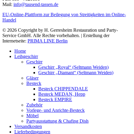
Mail:
info@tausend-tassen.de
EU-Online-Plattform zur Beilegung von Streitigkeiten im Online-
Handel
© 2026 Copyright by H. Gerresheim Restauration und Party-
Service GmbH. Alle Rechte vorbehalten. | Erstellung der
Internetseite:
PRIMA LINE Berlin
Home
Leihgeschirr
Geschirr
Geschirr „Royal“ (Seltmann Weiden)
Geschirr „Diamant“ (Seltmann Weiden)
Gläser
Besteck
Besteck CHIPPENDALE
Besteck MEDAN, Hepp
Besteck EMPIRE
Zubehör
Vorlege- und Anrichte-Besteck
Möbel
Partyausstattung & Chafing Dish
Versandkosten
Lieferbedingungen