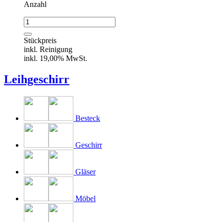
Anzahl
Kaffeelöffel
CHIPPENDALE
Menge
Stückpreis
inkl. Reinigung
inkl. 19,00% MwSt.
Leihgeschirr
Besteck
Geschirr
Gläser
Möbel