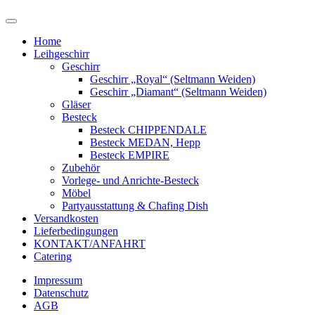
Home
Leihgeschirr
Geschirr
Geschirr „Royal“ (Seltmann Weiden)
Geschirr „Diamant“ (Seltmann Weiden)
Gläser
Besteck
Besteck CHIPPENDALE
Besteck MEDAN, Hepp
Besteck EMPIRE
Zubehör
Vorlege- und Anrichte-Besteck
Möbel
Partyausstattung & Chafing Dish
Versandkosten
Lieferbedingungen
KONTAKT/ANFAHRT
Catering
Impressum
Datenschutz
AGB