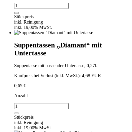
Kaffeetasse
"Diamant"
mit
Stückpreis
Untertasse
inkl. Reinigung
Menge
inkl. 19,00% MwSt.
Suppentassen „Diamant“ mit
Untertasse
Suppentasse mit passender Untertasse, 0,27l.
Kaufpreis bei Verlust (inkl. MwSt.): 4,68 EUR
0,65
€
Anzahl
Suppentassen
"Diamant"
mit
Stückpreis
Untertasse
inkl. Reinigung
Menge
inkl. 19,00% MwSt.