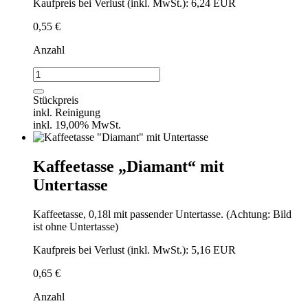
Kaufpreis bei Verlust (inkl. MwSt.): 6,24 EUR
0,55
€
Anzahl
Suppenteller
Event
/
Stückpreis
Pastateller
inkl. Reinigung
"Diamant"
inkl. 19,00% MwSt.
Menge
Kaffeetasse „Diamant“ mit
Untertasse
Kaffeetasse, 0,18l mit passender Untertasse. (Achtung: Bild
ist ohne Untertasse)
Kaufpreis bei Verlust (inkl. MwSt.): 5,16 EUR
0,65
€
Anzahl