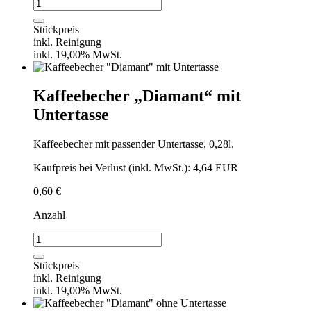
Eventbowel
/auch
als
Stückpreis
Sauciere
inkl. Reinigung
"Diamant"
inkl. 19,00% MwSt.
Menge
Kaffeebecher „Diamant“ mit
Untertasse
Kaffeebecher mit passender Untertasse, 0,28l.
Kaufpreis bei Verlust (inkl. MwSt.): 4,64 EUR
0,60
€
Anzahl
Kaffeebecher
"Diamant"
mit
Stückpreis
Untertasse
inkl. Reinigung
Menge
inkl. 19,00% MwSt.