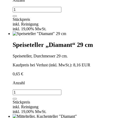
Anzahl
Suppenteller
"Diamant"
23
Stückpreis
cm
inkl. Reinigung
Menge
inkl. 19,00% MwSt.
Speiseteller „Diamant“ 29 cm
Speiseteller, Durchmesser 29 cm.
Kaufpreis bei Verlust (inkl. MwSt.): 8,16 EUR
0,65
€
Anzahl
Speiseteller
"Diamant"
29
Stückpreis
cm
inkl. Reinigung
Menge
inkl. 19,00% MwSt.