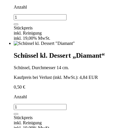
Anzahl
Schüssel
"Diamant"
Menge
Stückpreis
inkl. Reinigung
inkl. 19,00% MwSt.
Schüssel kl. Dessert „Diamant“
Schüssel, Durchmesser 14 cm.
Kaufpreis bei Verlust (inkl. MwSt.): 4,84 EUR
0,50
€
Anzahl
Schüssel
kl.
Dessert
Stückpreis
"Diamant"
inkl. Reinigung
Menge
inkl. 19,00% MwSt.