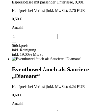
Espressotasse mit passender Untertasse, 0,08l.
Kaufpreis bei Verlust (inkl. MwSt.): 2,76 EUR
0,50
€
Anzahl
Espressotasse
"Diamant"
mit
Stückpreis
Untertasse
inkl. Reinigung
Menge
inkl. 19,00% MwSt.
Eventbowel /auch als Sauciere
„Diamant“
Kaufpreis bei Verlust (inkl. MwSt.): 4,24 EUR
0,60
€
Anzahl