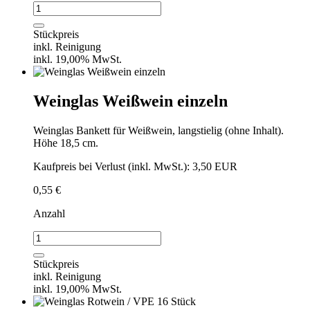
Weinglas
Weißwein
0,1l
Stückpreis
Schott
inkl. Reinigung
Zwiesel
inkl. 19,00% MwSt.
/
VPE
36
Weinglas Weißwein einzeln
Stück
Menge
Weinglas Bankett für Weißwein, langstielig (ohne Inhalt).
Höhe 18,5 cm.
Kaufpreis bei Verlust (inkl. MwSt.): 3,50 EUR
0,55
€
Anzahl
Weinglas
Weißwein
einzeln
Stückpreis
Menge
inkl. Reinigung
inkl. 19,00% MwSt.