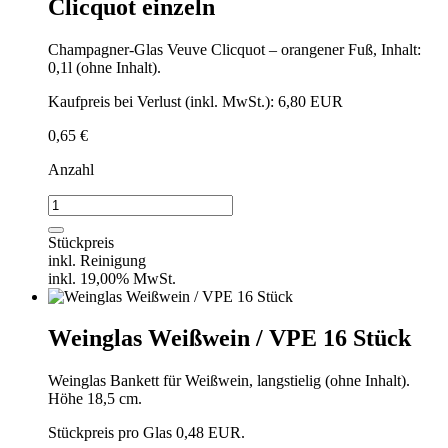
Clicquot einzeln
Menge
Champagner-Glas Veuve Clicquot – orangener Fuß, Inhalt:
0,1l (ohne Inhalt).
Kaufpreis bei Verlust (inkl. MwSt.): 6,80 EUR
0,65
€
Anzahl
Champagner-
Glas
von
Stückpreis
Veuve
inkl. Reinigung
Clicquot
inkl. 19,00% MwSt.
einzeln
Menge
Weinglas Weißwein / VPE 16 Stück
Weinglas Bankett für Weißwein, langstielig (ohne Inhalt).
Höhe 18,5 cm.
Stückpreis pro Glas 0,48 EUR.