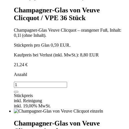
36
Stück
Champagner-Glas von Veuve
Menge
Clicquot / VPE 36 Stück
Champagner-Glas Veuve Clicquot – orangener Fuß, Inhalt:
0,1l (ohne Inhalt).
Stückpreis pro Glas 0,59 EUR.
Kaufpreis bei Verlust (inkl. MwSt.): 8,80 EUR
21,24
€
Anzahl
Champagner-
Glas
von
Stückpreis
Veuve
inkl. Reinigung
Clicquot
inkl. 19,00% MwSt.
/
VPE
36
Champagner-Glas von Veuve
Stück