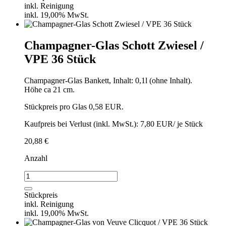
Zwiesel
inkl. Reinigung
/
inkl. 19,00% MwSt.
einzeln
Menge
Champagner-Glas Schott Zwiesel /
VPE 36 Stück
Champagner-Glas Bankett, Inhalt: 0,1l (ohne Inhalt).
Höhe ca 21 cm.
Stückpreis pro Glas 0,58 EUR.
Kaufpreis bei Verlust (inkl. MwSt.): 7,80 EUR/ je Stück
20,88
€
Anzahl
Champagner-
Glas
Schott
Stückpreis
Zwiesel
inkl. Reinigung
/
inkl. 19,00% MwSt.
VPE