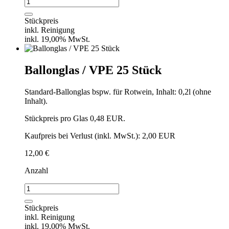
Weinglas
Rotwein
einzeln
Stückpreis
Menge
inkl. Reinigung
inkl. 19,00% MwSt.
Ballonglas / VPE 25 Stück
Standard-Ballonglas bspw. für Rotwein, Inhalt: 0,2l (ohne
Inhalt).
Stückpreis pro Glas 0,48 EUR.
Kaufpreis bei Verlust (inkl. MwSt.): 2,00 EUR
12,00
€
Anzahl
Ballonglas
/
VPE
Stückpreis
25
inkl. Reinigung
Stück
inkl. 19,00% MwSt.