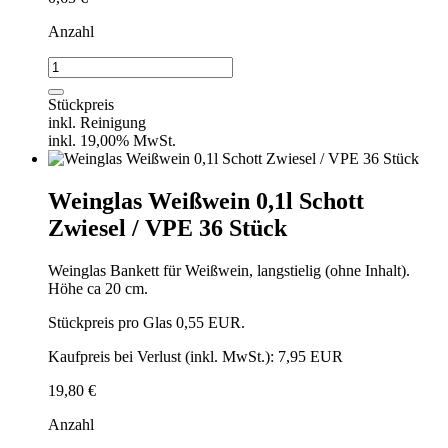
Anzahl
Weinglas
Weißwein
0,1l
Stückpreis
Schott
inkl. Reinigung
Zwiesel
inkl. 19,00% MwSt.
/
einzeln
Menge
Weinglas Weißwein 0,1l Schott
Zwiesel / VPE 36 Stück
Weinglas Bankett für Weißwein, langstielig (ohne Inhalt).
Höhe ca 20 cm.
Stückpreis pro Glas 0,55 EUR.
Kaufpreis bei Verlust (inkl. MwSt.): 7,95 EUR
19,80
€
Anzahl