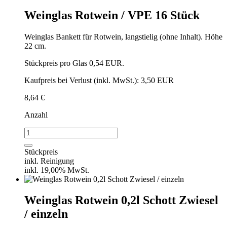
Weinglas Rotwein / VPE 16 Stück
Weinglas Bankett für Rotwein, langstielig (ohne Inhalt). Höhe
22 cm.
Stückpreis pro Glas 0,54 EUR.
Kaufpreis bei Verlust (inkl. MwSt.): 3,50 EUR
8,64
€
Anzahl
Weinglas
Rotwein
/
Stückpreis
VPE
inkl. Reinigung
16
inkl. 19,00% MwSt.
Stück
Menge
Weinglas Rotwein 0,2l Schott Zwiesel
/ einzeln