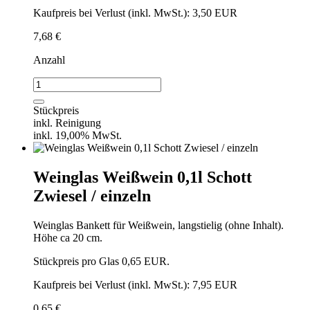
Kaufpreis bei Verlust (inkl. MwSt.): 3,50 EUR
7,68
€
Anzahl
Weinglas
Weißwein
/
Stückpreis
VPE
inkl. Reinigung
16
inkl. 19,00% MwSt.
Stück
Menge
Weinglas Weißwein 0,1l Schott
Zwiesel / einzeln
Weinglas Bankett für Weißwein, langstielig (ohne Inhalt).
Höhe ca 20 cm.
Stückpreis pro Glas 0,65 EUR.
Kaufpreis bei Verlust (inkl. MwSt.): 7,95 EUR
0,65
€