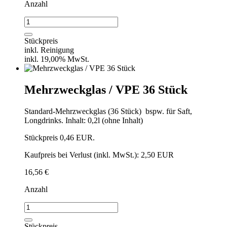
Anzahl
Caipirinha-
Glas
einzeln
Stückpreis
Menge
inkl. Reinigung
inkl. 19,00% MwSt.
Mehrzweckglas / VPE 36 Stück
Standard-Mehrzweckglas (36 Stück) bspw. für Saft,
Longdrinks. Inhalt: 0,2l (ohne Inhalt)
Stückpreis 0,46 EUR.
Kaufpreis bei Verlust (inkl. MwSt.): 2,50 EUR
16,56
€
Anzahl
Mehrzweckglas
/
VPE
Stückpreis