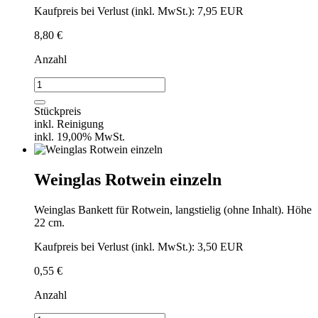
Kaufpreis bei Verlust (inkl. MwSt.): 7,95 EUR
8,80
€
Anzahl
Weinglas
Rotwein
0,2l
Stückpreis
Schott
inkl. Reinigung
Zwiesel
inkl. 19,00% MwSt.
/
VPE
16
Weinglas Rotwein einzeln
Stück
Menge
Weinglas Bankett für Rotwein, langstielig (ohne Inhalt). Höhe
22 cm.
Kaufpreis bei Verlust (inkl. MwSt.): 3,50 EUR
0,55
€
Anzahl