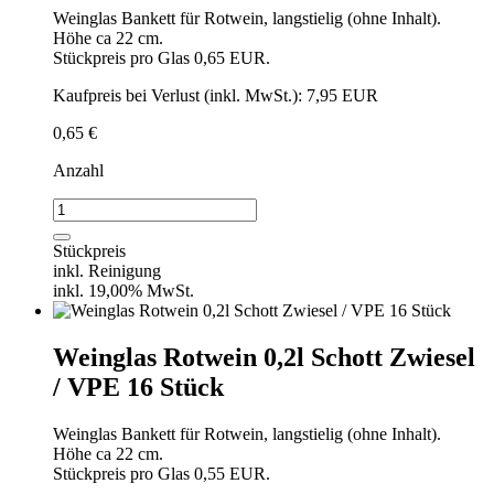
Weinglas Bankett für Rotwein, langstielig (ohne Inhalt).
Höhe ca 22 cm.
Stückpreis pro Glas 0,65 EUR.
Kaufpreis bei Verlust (inkl. MwSt.): 7,95 EUR
0,65
€
Anzahl
Weinglas
Rotwein
0,2l
Stückpreis
Schott
inkl. Reinigung
Zwiesel
inkl. 19,00% MwSt.
/
einzeln
Menge
Weinglas Rotwein 0,2l Schott Zwiesel
/ VPE 16 Stück
Weinglas Bankett für Rotwein, langstielig (ohne Inhalt).
Höhe ca 22 cm.
Stückpreis pro Glas 0,55 EUR.