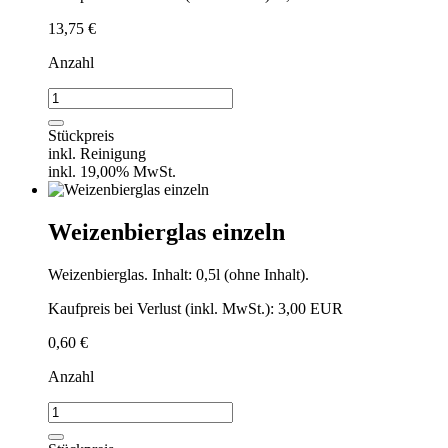
13,75
€
Anzahl
Weizenbierglas
/
VPE
Stückpreis
25
inkl. Reinigung
Stück
inkl. 19,00% MwSt.
Menge
Weizenbierglas einzeln
Weizenbierglas. Inhalt: 0,5l (ohne Inhalt).
Kaufpreis bei Verlust (inkl. MwSt.): 3,00 EUR
0,60
€
Anzahl
Weizenbierglas
einzeln
Menge