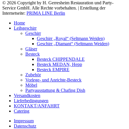
© 2026 Copyright by H. Gerresheim Restauration und Party-
Service GmbH. Alle Rechte vorbehalten. | Erstellung der
Internetseite:
PRIMA LINE Berlin
Home
Leihgeschirr
Geschirr
Geschirr „Royal“ (Seltmann Weiden)
Geschirr „Diamant“ (Seltmann Weiden)
Gläser
Besteck
Besteck CHIPPENDALE
Besteck MEDAN, Hepp
Besteck EMPIRE
Zubehör
Vorlege- und Anrichte-Besteck
Möbel
Partyausstattung & Chafing Dish
Versandkosten
Lieferbedingungen
KONTAKT/ANFAHRT
Catering
Impressum
Datenschutz