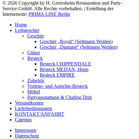
© 2026 Copyright by H. Gerresheim Restauration und Party-
Service GmbH. Alle Rechte vorbehalten. | Erstellung der
Internetseite:
PRIMA LINE Berlin
Home
Leihgeschirr
Geschirr
Geschirr „Royal“ (Seltmann Weiden)
Geschirr „Diamant“ (Seltmann Weiden)
Gläser
Besteck
Besteck CHIPPENDALE
Besteck MEDAN, Hepp
Besteck EMPIRE
Zubehör
Vorlege- und Anrichte-Besteck
Möbel
Partyausstattung & Chafing Dish
Versandkosten
Lieferbedingungen
KONTAKT/ANFAHRT
Catering
Impressum
Datenschutz