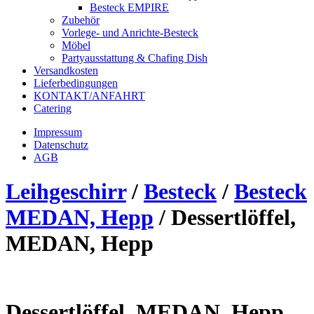
Besteck EMPIRE
Zubehör
Vorlege- und Anrichte-Besteck
Möbel
Partyausstattung & Chafing Dish
Versandkosten
Lieferbedingungen
KONTAKT/ANFAHRT
Catering
Impressum
Datenschutz
AGB
Leihgeschirr
/
Besteck
/
Besteck
MEDAN, Hepp
/
Dessertlöffel,
MEDAN, Hepp
Dessertlöffel, MEDAN, Hepp