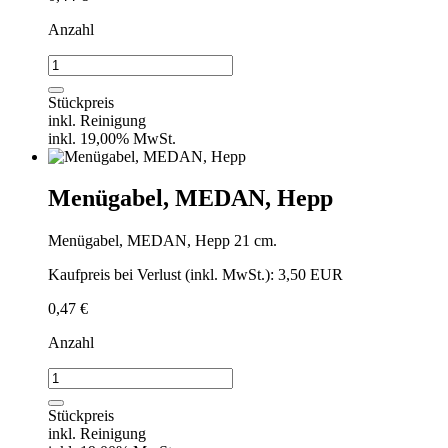
Anzahl
Vorspeisenmesser,
MEDAN,
Hepp
Stückpreis
Menge
inkl. Reinigung
inkl. 19,00% MwSt.
Menügabel, MEDAN, Hepp
Menügabel, MEDAN, Hepp 21 cm.
Kaufpreis bei Verlust (inkl. MwSt.): 3,50 EUR
0,47
€
Anzahl
Menügabel,
MEDAN,
Hepp
Stückpreis
Menge
inkl. Reinigung