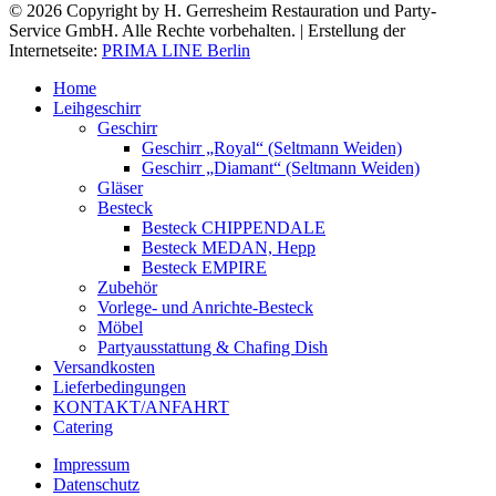
© 2026 Copyright by H. Gerresheim Restauration und Party-
Service GmbH. Alle Rechte vorbehalten. | Erstellung der
Internetseite:
PRIMA LINE Berlin
Home
Leihgeschirr
Geschirr
Geschirr „Royal“ (Seltmann Weiden)
Geschirr „Diamant“ (Seltmann Weiden)
Gläser
Besteck
Besteck CHIPPENDALE
Besteck MEDAN, Hepp
Besteck EMPIRE
Zubehör
Vorlege- und Anrichte-Besteck
Möbel
Partyausstattung & Chafing Dish
Versandkosten
Lieferbedingungen
KONTAKT/ANFAHRT
Catering
Impressum
Datenschutz