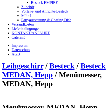
Besteck EMPIRE
Zubehör
Vorlege- und Anrichte-Besteck
Möbel
Partyausstattung & Chafing Dish
Versandkosten
Lieferbedingungen
KONTAKT/ANFAHRT
Catering
Impressum
Datenschutz
AGB
Leihgeschirr
/
Besteck
/
Besteck
MEDAN, Hepp
/
Menümesser,
MEDAN, Hepp
Menümesser, MEDAN, Hepp