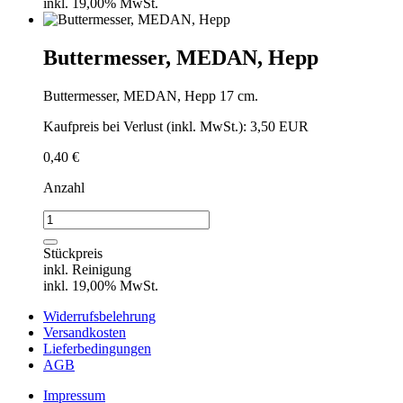
inkl. 19,00% MwSt.
Buttermesser, MEDAN, Hepp
Buttermesser, MEDAN, Hepp 17 cm.
Kaufpreis bei Verlust (inkl. MwSt.): 3,50 EUR
0,40
€
Anzahl
Buttermesser,
MEDAN,
Hepp
Stückpreis
Menge
inkl. Reinigung
inkl. 19,00% MwSt.
Widerrufsbelehrung
Versandkosten
Lieferbedingungen
AGB
Impressum