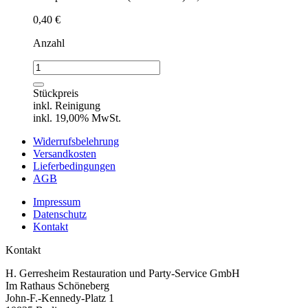
0,40
€
Anzahl
Buttermesser,
MEDAN,
Hepp
Stückpreis
Menge
inkl. Reinigung
inkl. 19,00% MwSt.
Widerrufsbelehrung
Versandkosten
Lieferbedingungen
AGB
Impressum
Datenschutz
Kontakt
Kontakt
H. Gerresheim Restauration und Party-Service GmbH
Im Rathaus Schöneberg
John-F.-Kennedy-Platz 1