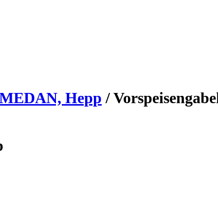
k MEDAN, Hepp
/
Vorspeisengab
p