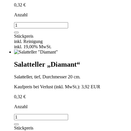
0,32
€
Anzahl
kleiner
Brotteller
zum
Stückpreis
Menü
inkl. Reinigung
"Diamant"
inkl. 19,00% MwSt.
Menge
Salatteller „Diamant“
Salatteller, tief, Durchmesser 20 cm.
Kaufpreis bei Verlust (inkl. MwSt.): 3,92 EUR
0,32
€
Anzahl
Salatteller
"Diamant"
Menge
Stückpreis