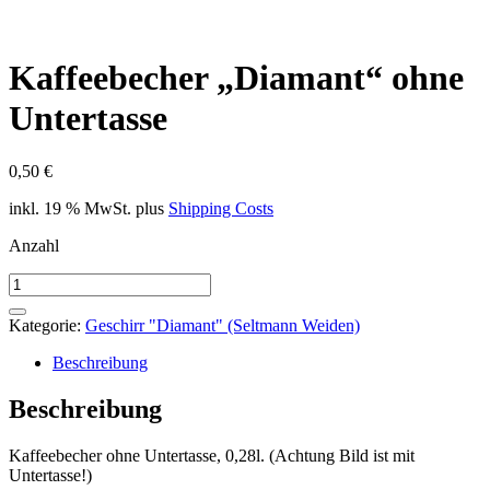
Kaffeebecher „Diamant“ ohne
Untertasse
0,50
€
inkl. 19 % MwSt.
plus
Shipping Costs
Anzahl
Kaffeebecher
"Diamant"
ohne
Kategorie:
Geschirr "Diamant" (Seltmann Weiden)
Untertasse
Menge
Beschreibung
Beschreibung
Kaffeebecher ohne Untertasse, 0,28l. (Achtung Bild ist mit
Untertasse!)