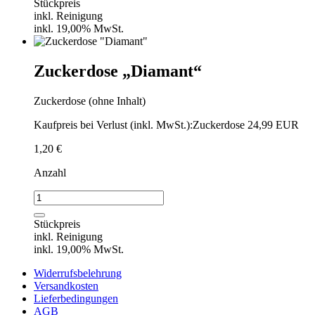
Dessert
Stückpreis
"Diamant"
inkl. Reinigung
Menge
inkl. 19,00% MwSt.
Zuckerdose „Diamant“
Zuckerdose (ohne Inhalt)
Kaufpreis bei Verlust (inkl. MwSt.):Zuckerdose 24,99 EUR
1,20
€
Anzahl
Zuckerdose
"Diamant"
Menge
Stückpreis
inkl. Reinigung
inkl. 19,00% MwSt.
Widerrufsbelehrung
Versandkosten
Lieferbedingungen
AGB