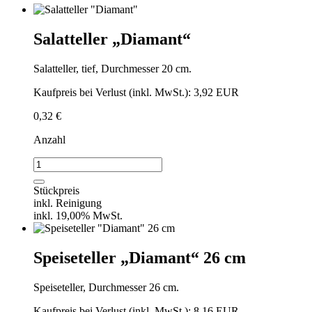
Salatteller „Diamant“
Salatteller, tief, Durchmesser 20 cm.
Kaufpreis bei Verlust (inkl. MwSt.): 3,92 EUR
0,32
€
Anzahl
Salatteller
"Diamant"
Menge
Stückpreis
inkl. Reinigung
inkl. 19,00% MwSt.
Speiseteller „Diamant“ 26 cm
Speiseteller, Durchmesser 26 cm.
Kaufpreis bei Verlust (inkl. MwSt.): 8,16 EUR