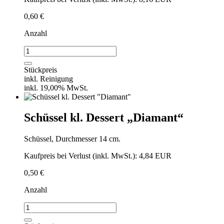
0,60
€
Anzahl
Speiseteller
"Diamant"
26
Stückpreis
cm
inkl. Reinigung
Menge
inkl. 19,00% MwSt.
Schüssel kl. Dessert „Diamant“
Schüssel, Durchmesser 14 cm.
Kaufpreis bei Verlust (inkl. MwSt.): 4,84 EUR
0,50
€
Anzahl
Schüssel
kl.