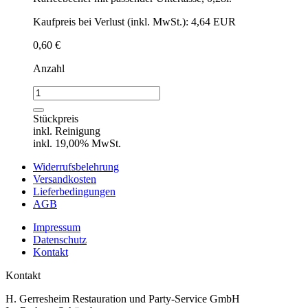
Kaufpreis bei Verlust (inkl. MwSt.): 4,64 EUR
0,60
€
Anzahl
Kaffeebecher
"Diamant"
mit
Stückpreis
Untertasse
inkl. Reinigung
Menge
inkl. 19,00% MwSt.
Widerrufsbelehrung
Versandkosten
Lieferbedingungen
AGB
Impressum
Datenschutz
Kontakt
Kontakt
H. Gerresheim Restauration und Party-Service GmbH