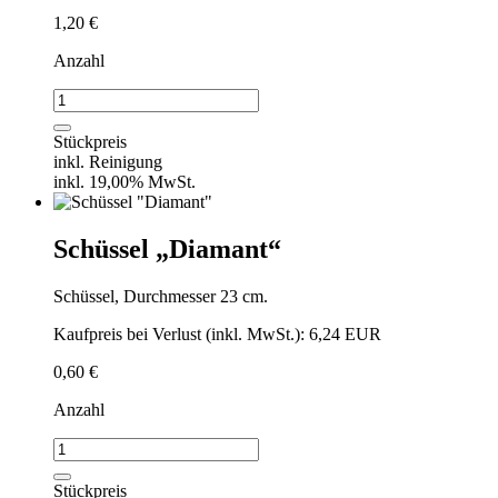
1,20
€
Anzahl
Zuckerdose
"Diamant"
Menge
Stückpreis
inkl. Reinigung
inkl. 19,00% MwSt.
Schüssel „Diamant“
Schüssel, Durchmesser 23 cm.
Kaufpreis bei Verlust (inkl. MwSt.): 6,24 EUR
0,60
€
Anzahl
Schüssel
"Diamant"
Menge
Stückpreis