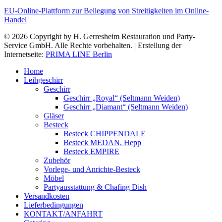
EU-Online-Plattform zur Beilegung von Streitigkeiten im Online-
Handel
© 2026 Copyright by H. Gerresheim Restauration und Party-
Service GmbH. Alle Rechte vorbehalten. | Erstellung der
Internetseite:
PRIMA LINE Berlin
Home
Leihgeschirr
Geschirr
Geschirr „Royal“ (Seltmann Weiden)
Geschirr „Diamant“ (Seltmann Weiden)
Gläser
Besteck
Besteck CHIPPENDALE
Besteck MEDAN, Hepp
Besteck EMPIRE
Zubehör
Vorlege- und Anrichte-Besteck
Möbel
Partyausstattung & Chafing Dish
Versandkosten
Lieferbedingungen
KONTAKT/ANFAHRT