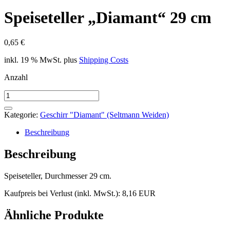
Speiseteller „Diamant“ 29 cm
0,65
€
inkl. 19 % MwSt.
plus
Shipping Costs
Anzahl
Speiseteller
"Diamant"
29
Kategorie:
Geschirr "Diamant" (Seltmann Weiden)
cm
Menge
Beschreibung
Beschreibung
Speiseteller, Durchmesser 29 cm.
Kaufpreis bei Verlust (inkl. MwSt.): 8,16 EUR
Ähnliche Produkte