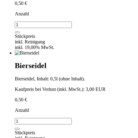
0,50
€
Anzahl
Prosecco-/Weinglas
einzeln
Menge
Stückpreis
inkl. Reinigung
inkl. 19,00% MwSt.
Bierseidel
Bierseidel, Inhalt: 0,5l (ohne Inhalt).
Kaufpreis bei Verlust (inkl. MwSt.): 3,00 EUR
0,50
€
Anzahl
Bierseidel
Menge
Stückpreis