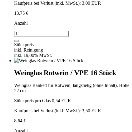
Kaufpreis bei Verlust (inkl. MwSt.): 3,00 EUR
13,75
€
Anzahl
Weizenbierglas
/
VPE
Stückpreis
25
inkl. Reinigung
Stück
inkl. 19,00% MwSt.
Menge
Weinglas Rotwein / VPE 16 Stück
Weinglas Bankett für Rotwein, langstielig (ohne Inhalt). Höhe
22 cm.
Stückpreis pro Glas 0,54 EUR.
Kaufpreis bei Verlust (inkl. MwSt.): 3,50 EUR
8,64
€
Anzahl