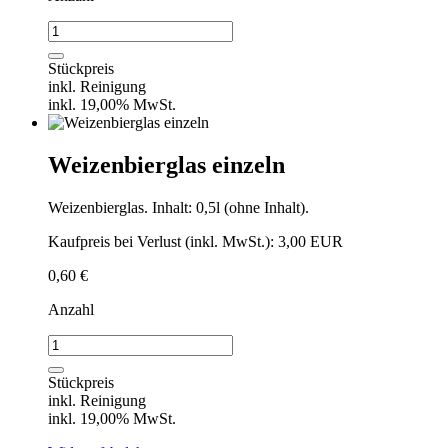
Weinglas
Rotwein
/
Stückpreis
VPE
inkl. Reinigung
16
inkl. 19,00% MwSt.
Stück
Menge
Weizenbierglas einzeln
Weizenbierglas. Inhalt: 0,5l (ohne Inhalt).
Kaufpreis bei Verlust (inkl. MwSt.): 3,00 EUR
0,60
€
Anzahl
Weizenbierglas
einzeln
Menge
Stückpreis
inkl. Reinigung
inkl. 19,00% MwSt.