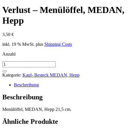
Verlust – Menülöffel, MEDAN,
Hepp
3,50
€
inkl. 19 % MwSt.
plus
Shipping Costs
Anzahl
Verlust
-
Menülöffel,
Kategorie:
Kauf- Besteck MEDAN, Hepp
MEDAN,
Hepp
Beschreibung
Menge
Beschreibung
Menülöffel, MEDAN, Hepp 21,5 cm.
Ähnliche Produkte