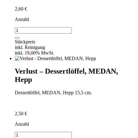
2,60
€
Anzahl
Verlust
-
Kaffeelöffel,
Stückpreis
MEDAN,
inkl. Reinigung
Hepp
inkl. 19,00% MwSt.
Menge
Verlust – Dessertlöffel, MEDAN,
Hepp
Dessertlöffel, MEDAN, Hepp 15,5 cm.
2,50
€
Anzahl
Verlust