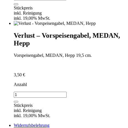
-
Dessertlöffel,
Stückpreis
MEDAN,
inkl. Reinigung
Hepp
inkl. 19,00% MwSt.
Menge
Verlust – Vorspeisengabel, MEDAN,
Hepp
Vorspeisengabel, MEDAN, Hepp 19,5 cm.
3,50
€
Anzahl
Verlust
-
Vorspeisengabel,
Stückpreis
MEDAN,
inkl. Reinigung
Hepp
inkl. 19,00% MwSt.
Menge
Widerrufsbelehrung