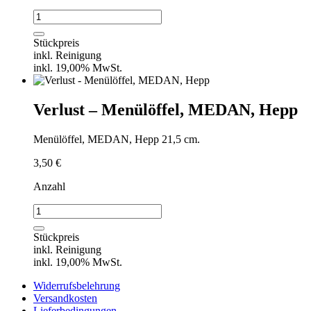
Verlust
-
Dessertlöffel,
Stückpreis
MEDAN,
inkl. Reinigung
Hepp
inkl. 19,00% MwSt.
Menge
Verlust – Menülöffel, MEDAN, Hepp
Menülöffel, MEDAN, Hepp 21,5 cm.
3,50
€
Anzahl
Verlust
-
Menülöffel,
Stückpreis
MEDAN,
inkl. Reinigung
Hepp
inkl. 19,00% MwSt.
Menge
Widerrufsbelehrung
Versandkosten
Lieferbedingungen