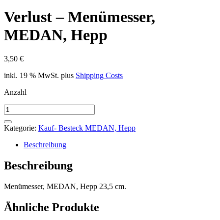
Verlust – Menümesser,
MEDAN, Hepp
3,50
€
inkl. 19 % MwSt.
plus
Shipping Costs
Anzahl
Verlust
-
Menümesser,
Kategorie:
Kauf- Besteck MEDAN, Hepp
MEDAN,
Hepp
Beschreibung
Menge
Beschreibung
Menümesser, MEDAN, Hepp 23,5 cm.
Ähnliche Produkte