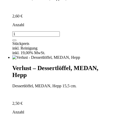
2,60
€
Anzahl
Verlust
-
Kaffeelöffel,
Stückpreis
MEDAN,
inkl. Reinigung
Hepp
inkl. 19,00% MwSt.
Menge
Verlust – Dessertlöffel, MEDAN,
Hepp
Dessertlöffel, MEDAN, Hepp 15,5 cm.
2,50
€
Anzahl