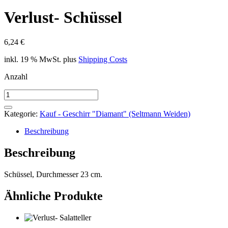
Verlust- Schüssel
6,24
€
inkl. 19 % MwSt.
plus
Shipping Costs
Anzahl
Verlust-
Schüssel
Menge
Kategorie:
Kauf - Geschirr "Diamant" (Seltmann Weiden)
Beschreibung
Beschreibung
Schüssel, Durchmesser 23 cm.
Ähnliche Produkte