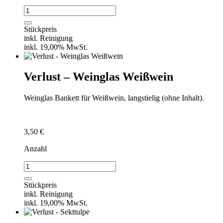
Verlust
-
Weinglas
Stückpreis
Rotwein
inkl. Reinigung
Schott
inkl. 19,00% MwSt.
Zwiesel
Menge
Verlust – Weinglas Weißwein
Weinglas Bankett für Weißwein, langstielig (ohne Inhalt).
3,50
€
Anzahl
Verlust
-
Weinglas
Stückpreis
Weißwein
inkl. Reinigung
Menge
inkl. 19,00% MwSt.