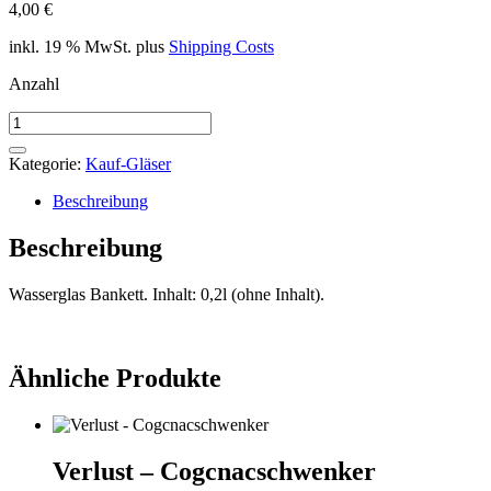
4,00
€
inkl. 19 % MwSt.
plus
Shipping Costs
Anzahl
Verlust
-
Wasserglas
Kategorie:
Kauf-Gläser
Menge
Beschreibung
Beschreibung
Wasserglas Bankett. Inhalt: 0,2l (ohne Inhalt).
Ähnliche Produkte
Verlust – Cogcnacschwenker