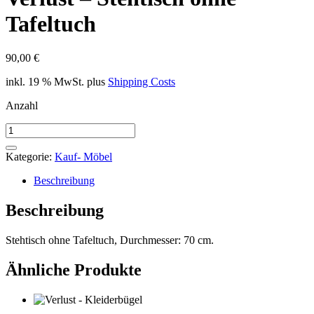
Tafeltuch
90,00
€
inkl. 19 % MwSt.
plus
Shipping Costs
Anzahl
Verlust
-
Stehtisch
Kategorie:
Kauf- Möbel
ohne
Tafeltuch
Beschreibung
Menge
Beschreibung
Stehtisch ohne Tafeltuch, Durchmesser: 70 cm.
Ähnliche Produkte