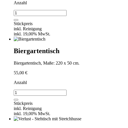
Anzahl
Verlust
-
Stehtisch
Stückpreis
mit
inkl. Reinigung
Tischdecke
inkl. 19,00% MwSt.
(130
x
130
Biergartentisch
cm)
Menge
Biergartentisch, Maße: 220 x 50 cm.
55,00
€
Anzahl
Biergartentisch
Menge
Stückpreis
inkl. Reinigung
inkl. 19,00% MwSt.