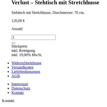
Verlust – Stehtisch mit Stretchhusse
Stehtisch mit Stretchhusse, Durchmesser: 70 cm.
120,00
€
Anzahl
Verlust
-
Stehtisch
Stückpreis
mit
inkl. Reinigung
Stretchhusse
inkl. 19,00% MwSt.
Menge
Widerrufsbelehrung
Versandkosten
Lieferbedingungen
AGB
Impressum
Datenschutz
Kontakt
Kontakt