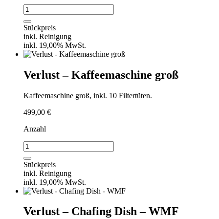
Verlust
-
Gas
Stückpreis
für
inkl. Reinigung
Gasgrill
inkl. 19,00% MwSt.
Menge
Verlust – Kaffeemaschine groß
Kaffeemaschine groß, inkl. 10 Filtertüten.
499,00
€
Anzahl
Verlust
-
Kaffeemaschine
Stückpreis
groß
inkl. Reinigung
Menge
inkl. 19,00% MwSt.
Verlust – Chafing Dish – WMF