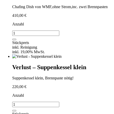
Chafing Dish von WMF,ohne Strom,inc. zwei Brennpasten
410,00
€
Anzahl
Verlust
-
Chafing
Stückpreis
Dish
inkl. Reinigung
-
inkl. 19,00% MwSt.
WMF
Menge
Verlust – Suppenkessel klein
Suppenkessel klein, Brennpaste nötig!
220,00
€
Anzahl
Verlust
-
Suppenkessel
Stückpreis