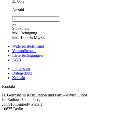
25,00
€
Anzahl
Verlust
-
Tranchiermesser
Stückpreis
Menge
inkl. Reinigung
inkl. 19,00% MwSt.
Widerrufsbelehrung
Versandkosten
Lieferbedingungen
AGB
Impressum
Datenschutz
Kontakt
Kontakt
H. Gerresheim Restauration und Party-Service GmbH
Im Rathaus Schöneberg
John-F.-Kennedy-Platz 1
10825 Berlin