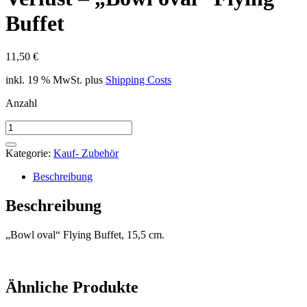
Buffet
11,50
€
inkl. 19 % MwSt.
plus
Shipping Costs
Anzahl
Verlust
-
"Bowl
Kategorie:
Kauf- Zubehör
oval"
Flying
Beschreibung
Buffet
Menge
Beschreibung
„Bowl oval“ Flying Buffet, 15,5 cm.
Ähnliche Produkte