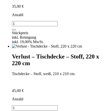
35,00
€
Anzahl
Verlust
-
Tischdecke
Stückpreis
-
inkl. Reinigung
Stoff,
inkl. 19,00% MwSt.
140
x
140
Verlust – Tischdecke – Stoff, 220 x
cm
220 cm
Menge
Tischdecke – Stoff, weiß, 210 x 210 cm.
45,00
€
Anzahl
Verlust