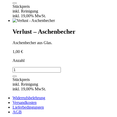
-
Tischdecke
Stückpreis
-
inkl. Reinigung
Stoff,
inkl. 19,00% MwSt.
220
x
220
Verlust – Aschenbecher
cm
Menge
Aschenbecher aus Glas.
1,00
€
Anzahl
Verlust
-
Aschenbecher
Stückpreis
Menge
inkl. Reinigung
inkl. 19,00% MwSt.
Widerrufsbelehrung
Versandkosten
Lieferbedingungen
AGB