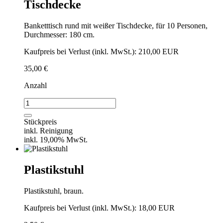
Tischdecke
Banketttisch rund mit weißer Tischdecke, für 10 Personen,
Durchmesser: 180 cm.
Kaufpreis bei Verlust (inkl. MwSt.): 210,00 EUR
35,00
€
Anzahl
Banketttisch
rund
1,80
Stückpreis
mit
inkl. Reinigung
Tischdecke
inkl. 19,00% MwSt.
Menge
Plastikstuhl
Plastikstuhl, braun.
Kaufpreis bei Verlust (inkl. MwSt.): 18,00 EUR