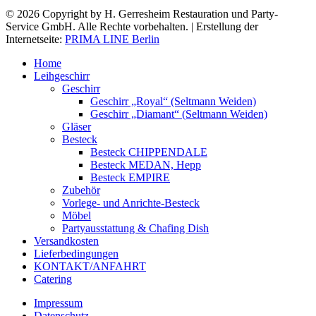
© 2026 Copyright by H. Gerresheim Restauration und Party-
Service GmbH. Alle Rechte vorbehalten. | Erstellung der
Internetseite:
PRIMA LINE Berlin
Home
Leihgeschirr
Geschirr
Geschirr „Royal“ (Seltmann Weiden)
Geschirr „Diamant“ (Seltmann Weiden)
Gläser
Besteck
Besteck CHIPPENDALE
Besteck MEDAN, Hepp
Besteck EMPIRE
Zubehör
Vorlege- und Anrichte-Besteck
Möbel
Partyausstattung & Chafing Dish
Versandkosten
Lieferbedingungen
KONTAKT/ANFAHRT
Catering
Impressum
Datenschutz