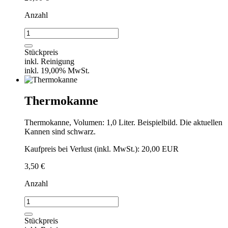
Anzahl
Chafing
Dish
-
Stückpreis
WMF
inkl. Reinigung
Menge
inkl. 19,00% MwSt.
Thermokanne
Thermokanne, Volumen: 1,0 Liter. Beispielbild. Die aktuellen
Kannen sind schwarz.
Kaufpreis bei Verlust (inkl. MwSt.): 20,00 EUR
3,50
€
Anzahl
Thermokanne
Menge
Stückpreis