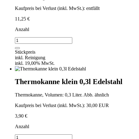
Kaufpreis bei Verlust (inkl. MwSt.): entfällt
11,25
€
Anzahl
Zusatzservice:
z.B.
Tragehilfe
Stückpreis
für
inkl. Reinigung
15
inkl. 19,00% MwSt.
Minuten
Menge
Thermokanne klein 0,3l Edelstahl
Thermokanne, Volumen: 0,3 Liter. Abb. ähnlich
Kaufpreis bei Verlust (inkl. MwSt.): 30,00 EUR
3,90
€
Anzahl
Thermokanne