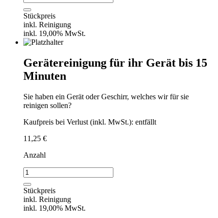
klein
0,3l
Stückpreis
Edelstahl
inkl. Reinigung
Menge
inkl. 19,00% MwSt.
Gerätereinigung für ihr Gerät bis 15
Minuten
Sie haben ein Gerät oder Geschirr, welches wir für sie
reinigen sollen?
Kaufpreis bei Verlust (inkl. MwSt.): entfällt
11,25
€
Anzahl
Gerätereinigung
für
ihr
Stückpreis
Gerät
inkl. Reinigung
bis
inkl. 19,00% MwSt.
15