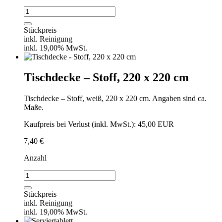
Weckglas
mini
60ml
Stückpreis
für
inkl. Reinigung
Flying
inkl. 19,00% MwSt.
Buffet
Menge
Tischdecke – Stoff, 220 x 220 cm
Tischdecke – Stoff, weiß, 220 x 220 cm. Angaben sind ca.
Maße.
Kaufpreis bei Verlust (inkl. MwSt.): 45,00 EUR
7,40
€
Anzahl
Tischdecke
-
Stoff,
Stückpreis
220
inkl. Reinigung
x
inkl. 19,00% MwSt.
220