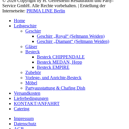
© 2026 Copyright by H. Gerresheim Restauration und Party-
Service GmbH. Alle Rechte vorbehalten. | Erstellung der
Internetseite:
PRIMA LINE Berlin
Home
Leihgeschirr
Geschirr
Geschirr „Royal“ (Seltmann Weiden)
Geschirr „Diamant“ (Seltmann Weiden)
Gläser
Besteck
Besteck CHIPPENDALE
Besteck MEDAN, Hepp
Besteck EMPIRE
Zubehör
Vorlege- und Anrichte-Besteck
Möbel
Partyausstattung & Chafing Dish
Versandkosten
Lieferbedingungen
KONTAKT/ANFAHRT
Catering
Impressum
Datenschutz
AGB