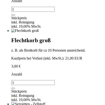
Anzahl
Bowlschälchen
Flying
Buffet
Stückpreis
/
inkl. Reinigung
Fingerfood
inkl. 19,00% MwSt.
Menge
Flechtkorb groß
z. B. als Brotkorb für ca 10 Personen ausreichend.
Kaufpreis bei Verlust (inkl. MwSt.): 21,00 EUR
3,00
€
Anzahl
Flechtkorb
groß
Menge
Stückpreis
inkl. Reinigung
inkl. 19,00% MwSt.