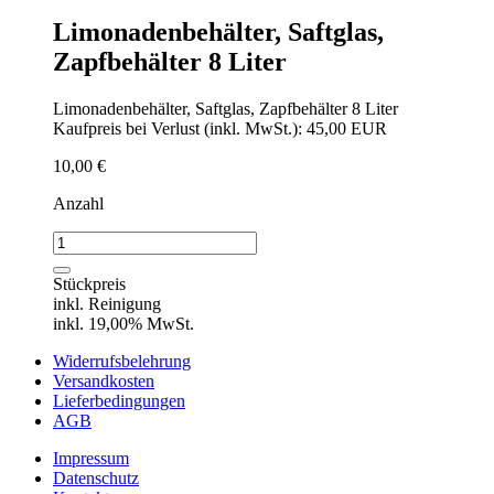
Limonadenbehälter, Saftglas,
Zapfbehälter 8 Liter
Limonadenbehälter, Saftglas, Zapfbehälter 8 Liter
Kaufpreis bei Verlust (inkl. MwSt.): 45,00 EUR
10,00
€
Anzahl
Limonadenbehälter,
Saftglas,
Zapfbehälter
Stückpreis
8
inkl. Reinigung
Liter
inkl. 19,00% MwSt.
Menge
Widerrufsbelehrung
Versandkosten
Lieferbedingungen
AGB
Impressum
Datenschutz