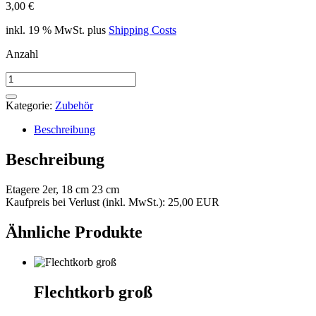
3,00
€
inkl. 19 % MwSt.
plus
Shipping Costs
Anzahl
Etagere
2er,
18
Kategorie:
Zubehör
cm
23
Beschreibung
cm
Menge
Beschreibung
Etagere 2er, 18 cm 23 cm
Kaufpreis bei Verlust (inkl. MwSt.): 25,00 EUR
Ähnliche Produkte
Flechtkorb groß