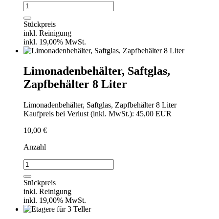
"Bowl
oval
klein"
Stückpreis
Flying
inkl. Reinigung
Buffet
inkl. 19,00% MwSt.
Menge
Limonadenbehälter, Saftglas,
Zapfbehälter 8 Liter
Limonadenbehälter, Saftglas, Zapfbehälter 8 Liter
Kaufpreis bei Verlust (inkl. MwSt.): 45,00 EUR
10,00
€
Anzahl
Limonadenbehälter,
Saftglas,
Zapfbehälter
Stückpreis
8
inkl. Reinigung
Liter
inkl. 19,00% MwSt.
Menge