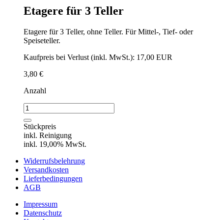
Etagere für 3 Teller
Etagere für 3 Teller, ohne Teller. Für Mittel-, Tief- oder
Speiseteller.
Kaufpreis bei Verlust (inkl. MwSt.): 17,00 EUR
3,80
€
Anzahl
Etagere
für
3
Stückpreis
Teller
inkl. Reinigung
Menge
inkl. 19,00% MwSt.
Widerrufsbelehrung
Versandkosten
Lieferbedingungen
AGB
Impressum
Datenschutz