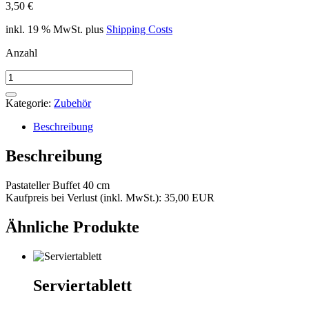
3,50
€
inkl. 19 % MwSt.
plus
Shipping Costs
Anzahl
Pastateller
Buffet
40
Kategorie:
Zubehör
cm
Menge
Beschreibung
Beschreibung
Pastateller Buffet 40 cm
Kaufpreis bei Verlust (inkl. MwSt.): 35,00 EUR
Ähnliche Produkte
Serviertablett