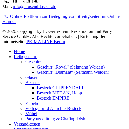
Fax: 030 - 7820196
Mail:
info@tausend-tassen.de
EU-Online-Plattform zur Beilegung von Streitigkeiten im Online-
Handel
© 2026 Copyright by H. Gerresheim Restauration und Party-
Service GmbH. Alle Rechte vorbehalten. | Erstellung der
Internetseite:
PRIMA LINE Berlin
Home
Leihgeschirr
Geschirr
Geschirr „Royal“ (Seltmann Weiden)
Geschirr „Diamant“ (Seltmann Weiden)
Gläser
Besteck
Besteck CHIPPENDALE
Besteck MEDAN, Hepp
Besteck EMPIRE
Zubehör
Vorlege- und Anrichte-Besteck
Möbel
Partyausstattung & Chafing Dish
Versandkosten