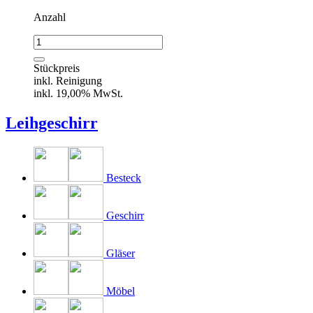
Anzahl
Verlust
-
Kaffeelöffel
Stückpreis
CHIPPENDALE
inkl. Reinigung
Menge
inkl. 19,00% MwSt.
Leihgeschirr
Besteck
Geschirr
Gläser
Möbel