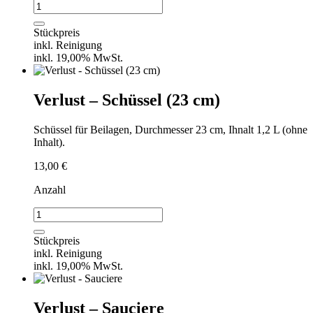
Verlust
-
Schüssel
Stückpreis
(20
inkl. Reinigung
cm)
inkl. 19,00% MwSt.
Menge
Verlust – Schüssel (23 cm)
Schüssel für Beilagen, Durchmesser 23 cm, Ihnalt 1,2 L (ohne
Inhalt).
13,00
€
Anzahl
Verlust
-
Schüssel
Stückpreis
(23
inkl. Reinigung
cm)
inkl. 19,00% MwSt.
Menge
Verlust – Sauciere