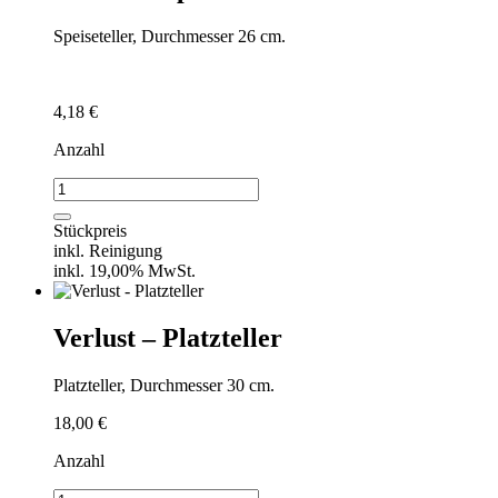
Speiseteller, Durchmesser 26 cm.
4,18
€
Anzahl
Verlust
-
Speiseteller
Stückpreis
Menge
inkl. Reinigung
inkl. 19,00% MwSt.
Verlust – Platzteller
Platzteller, Durchmesser 30 cm.
18,00
€
Anzahl
Verlust