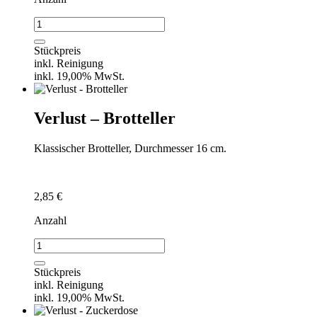
Verlust
-
Sauciere
Stückpreis
Menge
inkl. Reinigung
inkl. 19,00% MwSt.
Verlust – Brotteller
Klassischer Brotteller, Durchmesser 16 cm.
2,85
€
Anzahl
Verlust
-
Brotteller
Stückpreis
Menge
inkl. Reinigung
inkl. 19,00% MwSt.