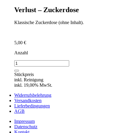
Verlust – Zuckerdose
Klassische Zuckerdose (ohne Inhalt).
5,00
€
Anzahl
Verlust
-
Zuckerdose
Stückpreis
Menge
inkl. Reinigung
inkl. 19,00% MwSt.
Widerrufsbelehrung
Versandkosten
Lieferbedingungen
AGB
Impressum
Datenschutz
Kontakt